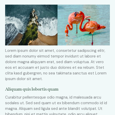
Lorem ipsum dolor sit amet, consetetur sadipscing elitr,
sed diam nonumy eirmod tempor invidunt ut labore et
dolore magna aliquyam erat, sed diam voluptua. At vero
eos et accusam et justo duo dolores et ea rebum. Stet
clita kasd gubergren, no sea takimata sanctus est Lorem
ipsum dolor sit amet.
Aliquam quis lobortis quam
Curabitur pellentesque odio magna, id malesuada arcu
sodales ut. Sed sed quam ut ex bibendum commodo id id
magna. Aliquam sed ligula sed ante blandit volutpat. Ut
bibendum, nisi et mattis vulputate, odio arcu aliquet